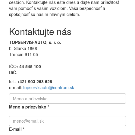
cestách. Kontaktujte nás ešte dnes a dajte nám príležitosť
vám pomôcť s vaším vozidlom. Vaša bezpečnosť a
spokojnosť sú naším hlavným cieľom.
Kontaktujte nás
TOPSERVIS-AUTO, s. r. o.
Ľ. Stárka 1868
Trenčín 911 05
IČO
: 44 545 100
DiČ:
tel.:
+421 903 263 626
e-mail:
topservisauto@centrum.sk
Meno a priezvisko
*
E-mail
*