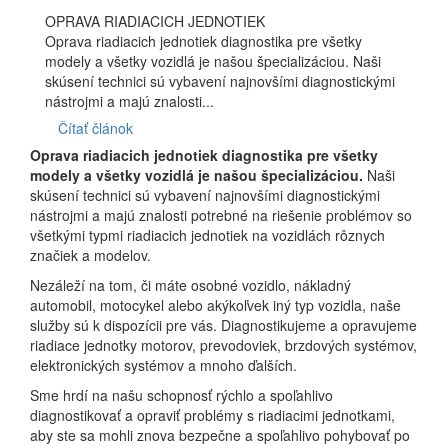
OPRAVA RIADIACICH JEDNOTIEK
Oprava riadiacich jednotiek diagnostika pre všetky
modely a všetky vozidlá je našou špecializáciou. Naši
skúsení technici sú vybavení najnovšími diagnostickými
nástrojmi a majú znalosti...
Čítať článok
Oprava riadiacich jednotiek diagnostika pre všetky
modely a všetky vozidlá je našou špecializáciou.
Naši
skúsení technici sú vybavení najnovšími diagnostickými
nástrojmi a majú znalosti potrebné na riešenie problémov so
všetkými typmi riadiacich jednotiek na vozidlách rôznych
značiek a modelov.
Nezáleží na tom, či máte osobné vozidlo, nákladný
automobil, motocykel alebo akýkoľvek iný typ vozidla, naše
služby sú k dispozícii pre vás. Diagnostikujeme a opravujeme
riadiace jednotky motorov, prevodoviek, brzdových systémov,
elektronických systémov a mnoho ďalších.
Sme hrdí na našu schopnosť rýchlo a spoľahlivo
diagnostikovať a opraviť problémy s riadiacimi jednotkami,
aby ste sa mohli znova bezpečne a spoľahlivo pohybovať po