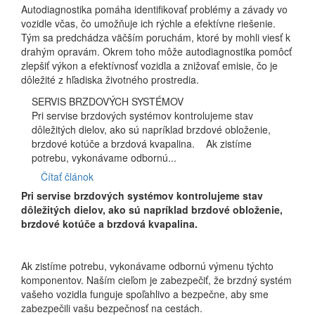
Autodiagnostika pomáha identifikovať problémy a závady vo
vozidle včas, čo umožňuje ich rýchle a efektívne riešenie.
Tým sa predchádza väčším poruchám, ktoré by mohli viesť k
drahým opravám. Okrem toho môže autodiagnostika pomôcť
zlepšiť výkon a efektívnosť vozidla a znižovať emisie, čo je
dôležité z hľadiska životného prostredia.
SERVIS BRZDOVÝCH SYSTÉMOV
Pri servise brzdových systémov kontrolujeme stav
dôležitých dielov, ako sú napríklad brzdové obloženie,
brzdové kotúče a brzdová kvapalina. Ak zistíme
potrebu, vykonávame odbornú...
Čítať článok
Pri servise brzdových systémov kontrolujeme stav
dôležitých dielov, ako sú napríklad brzdové obloženie,
brzdové kotúče a brzdová kvapalina.
Ak zistíme potrebu, vykonávame odbornú výmenu týchto
komponentov. Naším cieľom je zabezpečiť, že brzdný systém
vašeho vozidla funguje spoľahlivo a bezpečne, aby sme
zabezpečili vašu bezpečnosť na cestách.