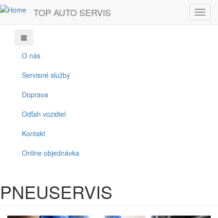
Skočiť na hlavný obsah
TOP AUTO SERVIS
Toggl
+421 903263626
topservisauto@centrum.sk
navig
O nás
Servisné služby
Doprava
Odťah vozidiel
Kontakt
Online objednávka
PNEUSERVIS