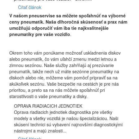
Čítať článok
V našom pneuservise sa môžete spoľahnúť na výborné
ceny pneumatík. Naša dlhoročná skúsenosť a prax nám
umožňujú odporučiť vám iba tie najkvalitnejšie
pneumatiky pre vaše vozidlo
.
Okrem toho vám ponúkame možnosť uskladnenia diskov
alebo pneumatík, čo vám uľahčí zmenu medzi letnou a
zimnou sezónou. Naše služby zahŕňajú aj prezúvanie
pneumatík, takže nech už máte sezónne pneumatiky na
diskoch alebo nie, môžeme vám pomôcť pripraviť sa na
akúkoľvek sezónu. Vaše bezpečie na cestách je pre nás
prioritou, a preto sa na nás môžete spoľahnúť pri
starostlivosti o vaše pneumatiky a disky.
OPRAVA RIADIACICH JEDNOTIEK
Oprava riadiacich jednotiek diagnostika pre všetky
modely a všetky vozidlá je našou špecializáciou. Naši
skúsení technici sú vybavení najnovšími diagnostickými
nástrojmi a majú znalosti...