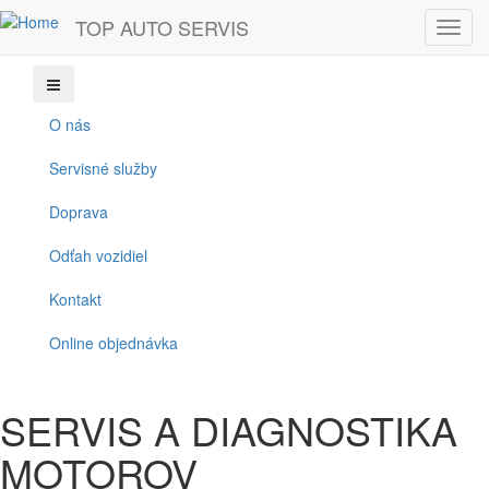
Skočiť na hlavný obsah
TOP AUTO SERVIS
Toggl
+421 903263626
topservisauto@centrum.sk
navig
O nás
Servisné služby
Doprava
Odťah vozidiel
Kontakt
Online objednávka
SERVIS A DIAGNOSTIKA
MOTOROV