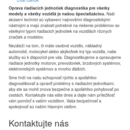
Čítať článok
Oprava riadiacich jednotiek diagnostika pre všetky
modely a všetky vozidlá je našou špecializáciou.
Naši
skúsení technici sú vybavení najnovšími diagnostickými
nástrojmi a majú znalosti potrebné na riešenie problémov so
všetkými typmi riadiacich jednotiek na vozidlách rôznych
značiek a modelov.
Nezáleží na tom, či máte osobné vozidlo, nákladný
automobil, motocykel alebo akýkoľvek iný typ vozidla, naše
služby sú k dispozícii pre vás. Diagnostikujeme a opravujeme
riadiace jednotky motorov, prevodoviek, brzdových systémov,
elektronických systémov a mnoho ďalších.
Sme hrdí na našu schopnosť rýchlo a spoľahlivo
diagnostikovať a opraviť problémy s riadiacimi jednotkami,
aby ste sa mohli znova bezpečne a spoľahlivo pohybovať po
cestách. Kontaktujte nás ešte dnes a dajte nám príležitosť
vám pomôcť s vaším vozidlom. Vaša bezpečnosť a
spokojnosť sú naším hlavným cieľom.
Kontaktujte nás